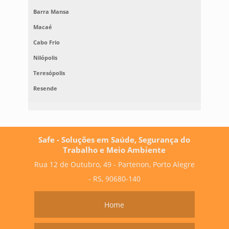
Barra Mansa
Macaé
Cabo Frio
Nilópolis
Teresópolis
Resende
Safe - Soluções em Saúde, Segurança do
Trabalho e Meio Ambiente
Rua 12 de Outubro, 49 - Partenon, Porto Alegre
- RS, 90680-140
Home