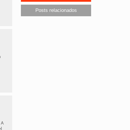
Posts relacionados
a
 A
l