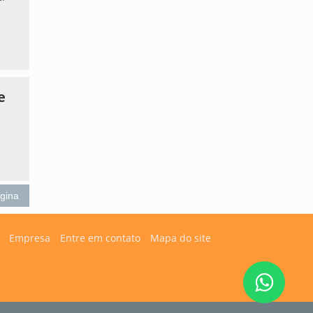
e
ágina
Empresa
Entre em contato
Mapa do site