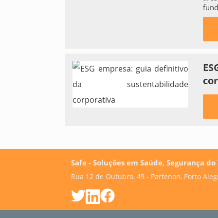
fund
ESG
co
Safe - Soluções em Saúde, Segurança d
Rua 12 de Outubro, 49 - Partenon, Porto Aleg