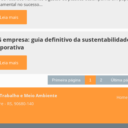
amental no sucesso...
Leia mais
 empresa: guia definitivo da sustentabilidad
rporativa
Leia mais
Primeira página
1
2
Última p
o Trabalho e Meio Ambiente
Home
re - RS, 90680-140