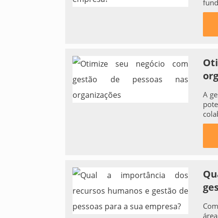
fund
Ot
or
A ge
pote
cola
Qu
ge
Como
área