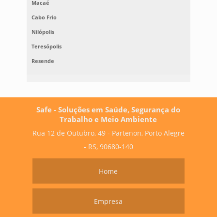
Macaé
Cabo Frio
Nilópolis
Teresópolis
Resende
Safe - Soluções em Saúde, Segurança do
Trabalho e Meio Ambiente
Rua 12 de Outubro, 49 - Partenon, Porto Alegre
- RS, 90680-140
Home
Empresa